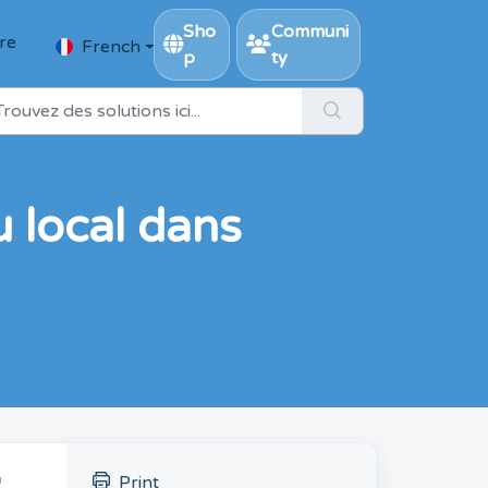
Sho
Communi
ire
French
p
ty
 local dans
n
Print