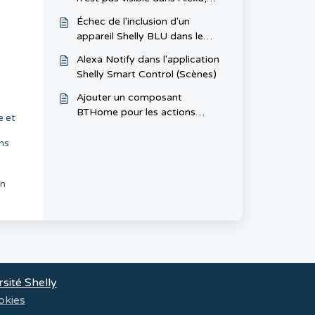
Google Home ou SmartThings
Échec de l'inclusion d'un
appareil Shelly BLU dans le
système Shelly Smart Control
Alexa Notify dans l'application
Shelly Smart Control (Scènes)
Ajouter un composant
BTHome pour les actions
e et
locales (indépendantes
d'Internet)
ns
on
sité Shelly
okies