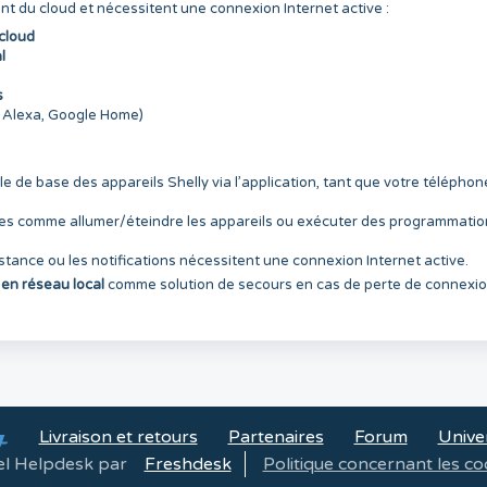
nt du cloud et nécessitent une connexion Internet active :
cloud
l
s
. Alexa, Google Home)
e de base des appareils Shelly via l’application, tant que votre téléphon
les comme allumer/éteindre les appareils ou exécuter des programmatio
istance ou les notifications nécessitent une connexion Internet active.
 en réseau local
comme solution de secours en cas de perte de connexi
Livraison et retours
Partenaires
Forum
Univer
el Helpdesk par
Freshdesk
Politique concernant les co