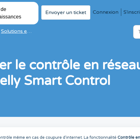
 de
Connexion
S'inscr
Envoyer un ticket
aissances
Solutions et articles
r le contrôle en réseau
helly Smart Control
contrôle même en cas de coupure d'internet. La fonctionnalité
Contrôle e