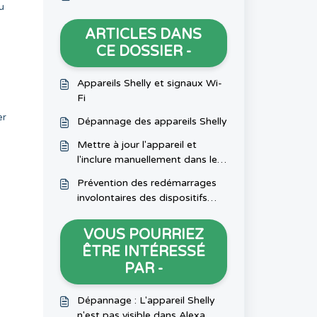
u
ARTICLES DANS
CE DOSSIER -
Appareils Shelly et signaux Wi-
Fi
er
Dépannage des appareils Shelly
Mettre à jour l'appareil et
l'inclure manuellement dans le
Shelly Smart Control
Prévention des redémarrages
involontaires des dispositifs
Shelly dus à des charges
inductives
VOUS POURRIEZ
ÊTRE INTÉRESSÉ
PAR -
Dépannage : L'appareil Shelly
n'est pas visible dans Alexa,