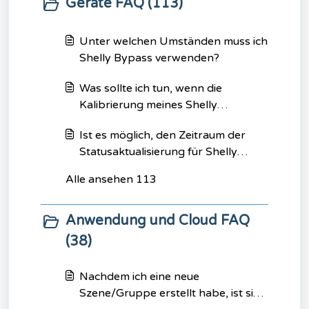
Geräte FAQ (113)
Unter welchen Umständen muss ich
Shelly Bypass verwenden?
Was sollte ich tun, wenn die
Kalibrierung meines Shelly
2.5/Plus2PM/Pro Dual Cover nicht
Ist es möglich, den Zeitraum der
funktioniert?
Statusaktualisierung für Shelly
H&T/Shelly PlusH&T anzupassen?
Alle ansehen 113
Anwendung und Cloud FAQ
(38)
Nachdem ich eine neue
Szene/Gruppe erstellt habe, ist sie