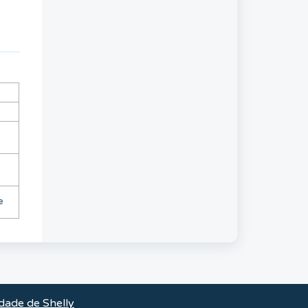
e
dade de Shelly