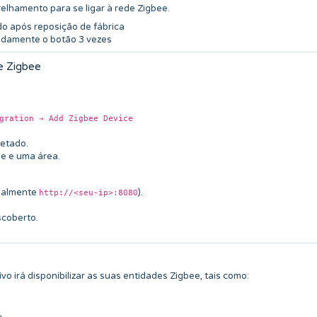
elhamento para se ligar à rede Zigbee.
do após reposição de fábrica
idamente o botão 3 vezes
e Zigbee
gration → Add Zigbee Device
tetado.
e e uma área.
malmente
).
http://<seu-ip>:8080
scoberto.
 irá disponibilizar as suas entidades Zigbee, tais como: