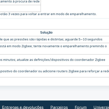
hamento à procura de rede
botão 3 vezes para voltar a entrar em modo de emparelhamento.
Solução
 de que as pressões são rápidas e distintas; aguarde 5–10 segundos
está em modo Zigbee; tente novamente o emparelhamento premindo o
s minutos; atualize as definições/dispositivos do coordenador Zigbee
positivo do coordenador ou adicione routers Zigbee para reforçar a red
Entregas e devoluções
Parceiros
Forum
Universi