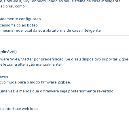
, ConBee II, SkyConnect) ligado ao seu sistema de casa inteligente
acional, como:
u
idamente configurado
cesso físico ao botão
 mesma rede local da sua plataforma de casa inteligente
plicável)
mware Wi-Fi/Matter por predefinição. Se o seu dispositivo suportar Zigbe
 efetuar a alteração manualmente.
ezes.
ivo muda para o modo firmware Zigbee.
uma vez, a menos que o firmware seja posteriormente revertido
a interface web local: