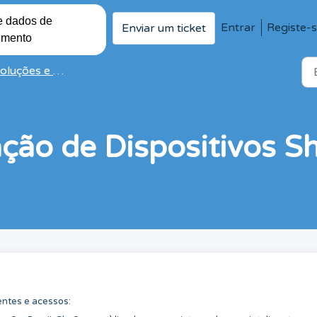
e dados de
Entrar
Registe-
Enviar um ticket
imento
luções e artigos
ação de Dispositivos S
entes e acessos: