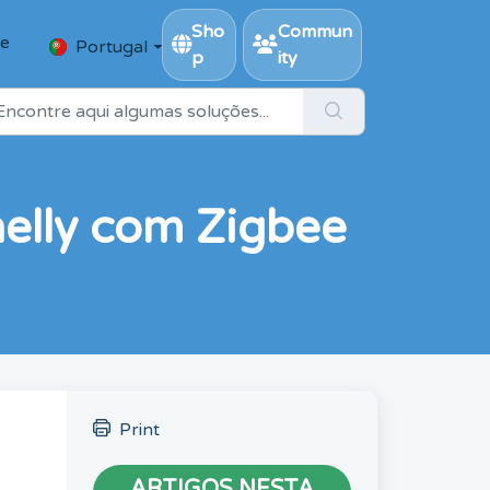
Sho
Commun
se
Portugal
p
ity
helly com Zigbee
Print
ARTIGOS NESTA