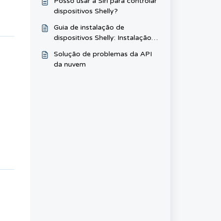
Posso usar a Siri para controlar
dispositivos Shelly?
Guia de instalação de
dispositivos Shelly: Instalação
do protetor de sobretensão
Solução de problemas da API
para proteção contra picos de
da nuvem
tensão