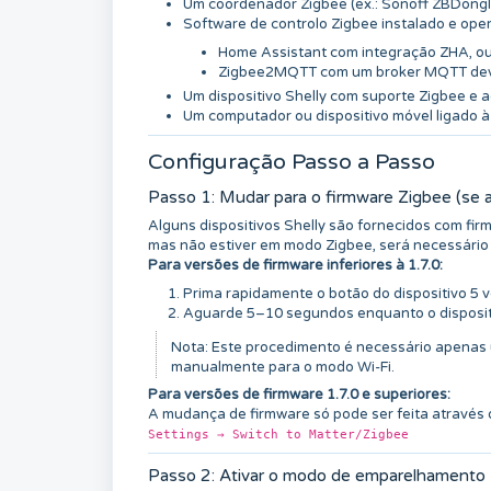
Um coordenador Zigbee (ex.: Sonoff ZBDongle
Software de controlo Zigbee instalado e oper
Home Assistant com integração ZHA, o
Zigbee2MQTT com um broker MQTT dev
Um dispositivo Shelly com suporte Zigbee e a
Um computador ou dispositivo móvel ligado à
Configuração Passo a Passo
Passo 1: Mudar para o firmware Zigbee (se a
Alguns dispositivos Shelly são fornecidos com fir
mas não estiver em modo Zigbee, será necessário
Para versões de firmware inferiores à 1.7.0:
Prima rapidamente o botão do dispositivo 5 v
Aguarde 5–10 segundos enquanto o disposit
Nota: Este procedimento é necessário apenas 
manualmente para o modo Wi-Fi.
Para versões de firmware 1.7.0 e superiores:
A mudança de firmware só pode ser feita através d
Settings → Switch to Matter/Zigbee
Passo 2: Ativar o modo de emparelhamento