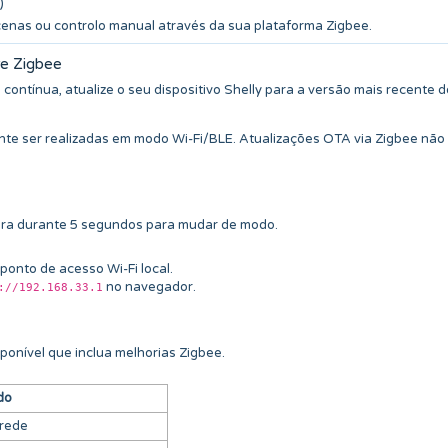
)
 cenas ou controlo manual através da sua plataforma Zigbee.
re Zigbee
contínua, atualize o seu dispositivo Shelly para a versão mais recente d
nte ser realizadas em modo Wi-Fi/BLE. Atualizações OTA via Zigbee não
ira durante 5 segundos para mudar de modo.
ponto de acesso Wi-Fi local.
no navegador.
://192.168.33.1
sponível que inclua melhorias Zigbee.
do
 rede