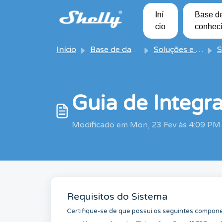
Avançar para o conteúdo principal
Iní
Base d
cio
conhec
Início
Base de dados de conhecimento
Soluções e artigos
So
Guia de Integr
Modificado em Mon, 23 Fev às 4:09 PM
Requisitos do Sistema
Certifique-se de que possui os seguintes compon