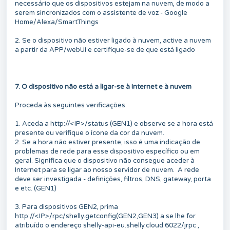
necessário que os dispositivos estejam na nuvem, de modo a
serem sincronizados com o assistente de voz - Google
Home/Alexa/SmartThings
2. Se o dispositivo não estiver ligado à nuvem, active a nuvem
a partir da APP/webUI e certifique-se de que está ligado
7. O dispositivo não está a ligar-se à Internet e à nuvem
Proceda às seguintes verificações:
1. Aceda a http://<IP>/status (GEN1) e observe se a hora está
presente ou verifique o ícone da cor da nuvem.
2. Se a hora não estiver presente, isso é uma indicação de
problemas de rede para esse dispositivo específico ou em
geral. Significa que o dispositivo não consegue aceder à
Internet para se ligar ao nosso servidor de nuvem. A rede
deve ser investigada - definições, filtros, DNS, gateway, porta
e etc. (GEN1)
3. Para dispositivos GEN2, prima
http://<IP>/rpc/shelly.getconfig(GEN2,GEN3) a se lhe for
atribuído o endereço shelly-api-eu.shelly.cloud:6022/jrpc ,