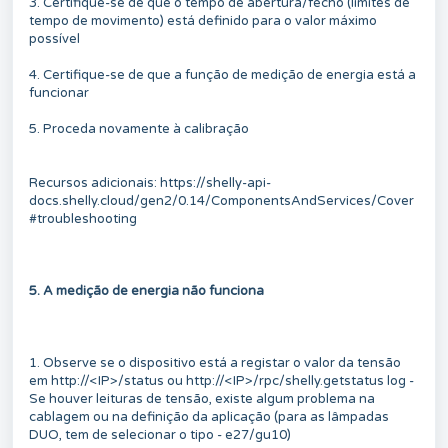
3. Certifique-se de que o tempo de abertura/fecho (limites de
tempo de movimento) está definido para o valor máximo
possível
4. Certifique-se de que a função de medição de energia está a
funcionar
5. Proceda novamente à calibração
Recursos adicionais: https://shelly-api-
docs.shelly.cloud/gen2/0.14/ComponentsAndServices/Cover
#troubleshooting
5. A medição de energia não funciona
1. Observe se o dispositivo está a registar o valor da tensão
em http://<IP>/status ou http://<IP>/rpc/shelly.getstatus log -
Se houver leituras de tensão, existe algum problema na
cablagem ou na definição da aplicação (para as lâmpadas
DUO, tem de selecionar o tipo - e27/gu10)