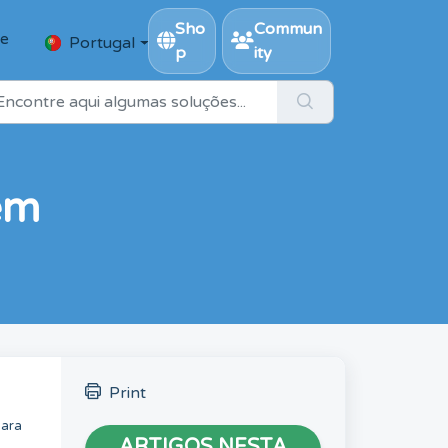
Sho
Commun
se
Portugal
p
ity
em
Print
para
ARTIGOS NESTA