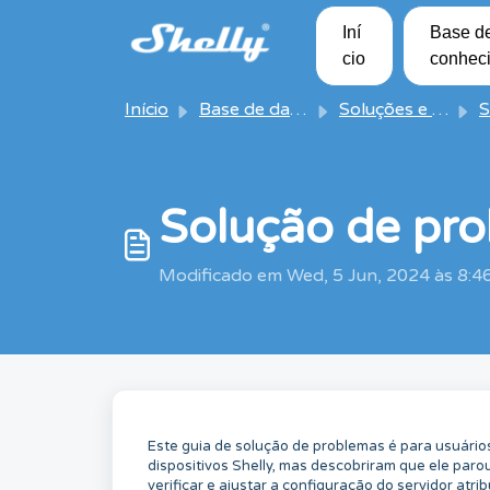
Avançar para o conteúdo principal
Iní
Base d
cio
conhec
Início
Base de dados de conhecimento
Soluções e artigos
So
Solução de pr
Modificado em Wed, 5 Jun, 2024 às 8:
Este guia de solução de problemas é para usuári
dispositivos Shelly, mas descobriram que ele paro
verificar e ajustar a configuração do servidor atrib