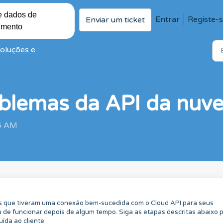
e dados de
Entrar
Registe-
Enviar um ticket
imento
luções e artigos
oblemas da API da nuv
46 AM
os que tiveram uma conexão bem-sucedida com o Cloud API para seus
u de funcionar depois de algum tempo. Siga as etapas descritas abaixo 
uída ao cliente.