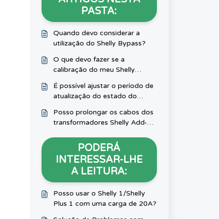
PASTA:
Quando devo considerar a
utilização do Shelly Bypass?
O que devo fazer se a
calibração do meu Shelly
2.5/Plus2PM/Pro Dual Cover
É possível ajustar o período de
não estiver a funcionar?
atualização do estado do
Shelly H&T/Shelly PlusH&T?
Posso prolongar os cabos dos
transformadores Shelly Add-On
/ CT?
PODERÁ
INTERESSAR-LHE
A LEITURA:
Posso usar o Shelly 1/Shelly
Plus 1 com uma carga de 20A?