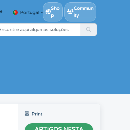
Sho
Commun
se
Portugal
p
ity
Print
ARTIGOS NESTA