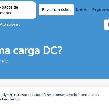
e dados de
Entrar
Registe-
Enviar um ticket
imento
 sobre Dispositivos Shelly
ma carga DC?
13 PM
elly UNI. Para saber como o fazer, aconselhamo-lo a consultar as
conhecimentos.