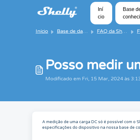
Avançar para o conteúdo principal
Iní
Base d
cio
conhec
Início
Base de dados de conhecimento
FAQ da Shelly
FAQ
Posso medir u
Modificado em Fri, 15 Mar, 2024 às 3:
A medição de uma carga DC só é possível com o Sh
especificações do dispositivo na nossa base de 