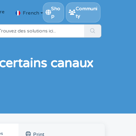
Sho
Communi
ire
French
p
ty
 certains canaux
es
Print