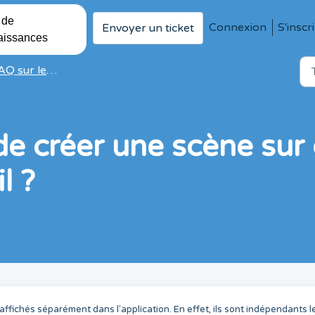
 de
Connexion
S'inscr
Envoyer un ticket
aissances
ur les applications et le cloud
 de créer une scène sur
l ?
ffichés séparément dans l'application. En effet, ils sont indépendants l