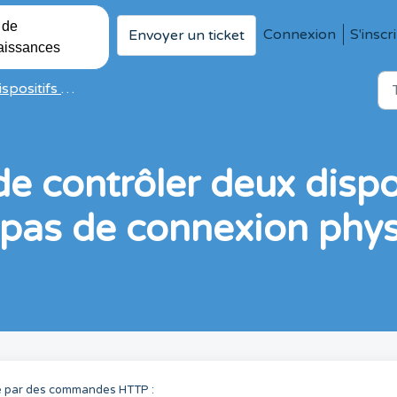
 de
Connexion
S'inscr
Envoyer un ticket
aissances
positifs Shelly FAQ
 de contrôler deux disp
 a pas de connexion phy
ble par des commandes HTTP :