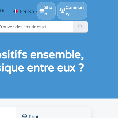
Sho
Communi
ire
French
p
ty
ositifs ensemble,
sique entre eux ?
Print