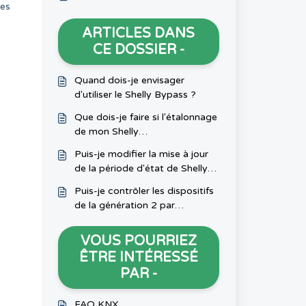
nes
ARTICLES DANS
CE DOSSIER -
Quand dois-je envisager
d'utiliser le Shelly Bypass ?
Que dois-je faire si l'étalonnage
de mon Shelly
2.5/Plus2PM/Pro Dual Cover
Puis-je modifier la mise à jour
ne fonctionne pas ?
de la période d'état de Shelly
H&T/Shelly Plus H&T?
Puis-je contrôler les dispositifs
de la génération 2 par
Bluetooth ?
VOUS POURRIEZ
ÊTRE INTÉRESSÉ
PAR -
FAQ KNX