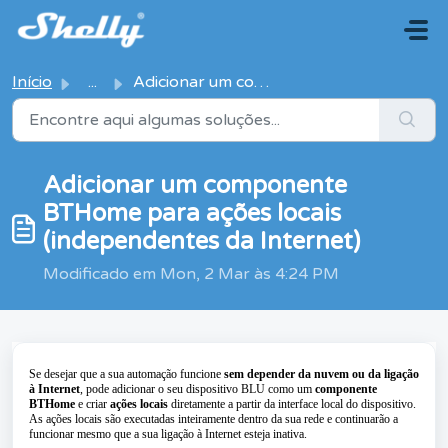
Avançar para o conteúdo principal
Início
...
Adicionar um componente BTHome para ações locais (indepen...
Adicionar um componente
BTHome para ações locais
(independentes da Internet)
Modificado em Mon, 2 Mar às 4:24 PM
Se desejar que a sua automação funcione
sem depender da nuvem ou da ligação
à Internet
, pode adicionar o seu dispositivo BLU como um
componente
BTHome
e criar
ações locais
diretamente a partir da interface local do dispositivo.
As ações locais são executadas inteiramente dentro da sua rede e continuarão a
funcionar mesmo que a sua ligação à Internet esteja inativa.