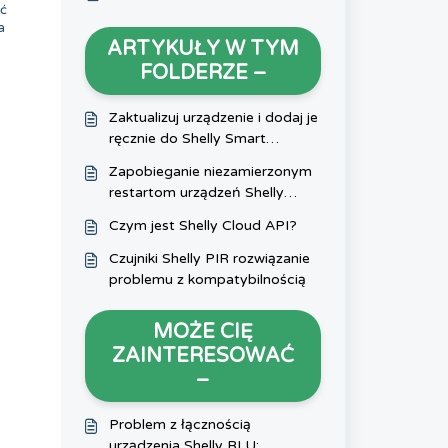
yć
a
ARTYKUŁY W TYM
FOLDERZE –
Zaktualizuj urządzenie i dodaj je
ręcznie do Shelly Smart
Control.
Zapobieganie niezamierzonym
restartom urządzeń Shelly
spowodowanym obciążeniami
Czym jest Shelly Cloud API?
indukcyjnymi
Czujniki Shelly PIR rozwiązanie
problemu z kompatybilnością
MOŻE CIĘ
ZAINTERESOWAĆ
–
Problem z łącznością
urządzenia Shelly BLU: