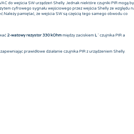
VAC do wejścia SW urządzeń Shelly. Jednak niektóre czujniki PIR mogą b
zytem cyfrowego sygnału wejściowego przez wejścia Shelly ze względu n
eć.Należy pamiętać, że wejścia SW są częścią tego samego obwodu co
ować
2-watowy rezystor 330 kOhm
między zaciskiem
L
' czujnika PIR a
i zapewniając prawidłowe działanie czujnika PIR z urządzeniem Shelly.