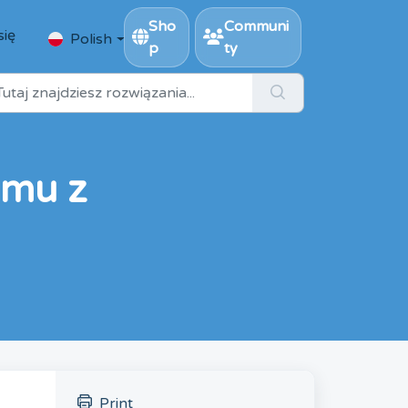
Sho
Communi
się
Polish
p
ty
emu z
Print