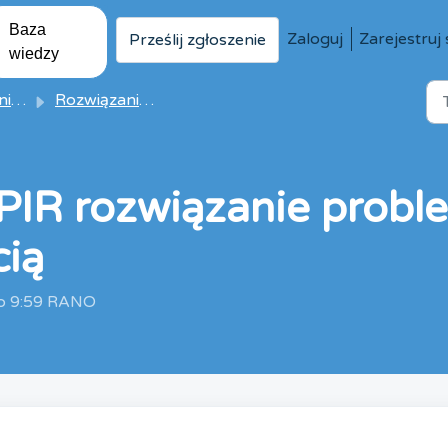
Baza
Zaloguj
Zarejestruj 
Prześlij zgłoszenie
wiedzy
uły
Rozwiązania i artykuły
 PIR rozwiązanie probl
cią
 o 9:59 RANO