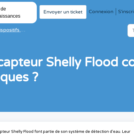
 de
Connexion
S'inscr
Envoyer un ticket
aissances
positifs Shelly FAQ
apteur Shelly Flood co
iques ?
pteur Shelly Flood font partie de son système de détection d'eau. Leur