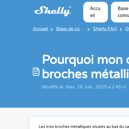
Passer au contenu principal
Accu
Base
eil
conn
Accueil
Base de connaissances
Shelly FAQ
Dis
Pourquoi mon c
broches métall
Modifié le Mer, 16 Juill., 2025 à 2:45 H
Les trois broches métalliques situées au bas du ca