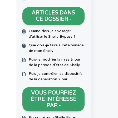
ARTICLES DANS
CE DOSSIER -
Quand dois-je envisager
d'utiliser le Shelly Bypass ?
Que dois-je faire si l'étalonnage
de mon Shelly
2.5/Plus2PM/Pro Dual Cover
Puis-je modifier la mise à jour
ne fonctionne pas ?
de la période d'état de Shelly
H&T/Shelly Plus H&T?
Puis-je contrôler les dispositifs
de la génération 2 par
Bluetooth ?
VOUS POURRIEZ
ÊTRE INTÉRESSÉ
PAR -
Pourquoi mon Shelly Flood