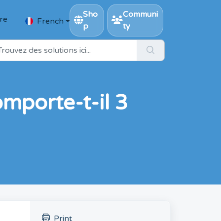
Sho
Communi
ire
French
p
ty
mporte-t-il 3
Print