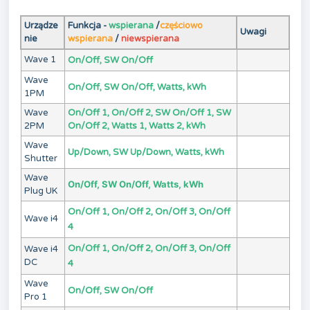
Urządze
Funkcja -
wspierana
/
częściowo
Uwagi
nie
wspierana
/
niewspierana
Wave 1
On/Off, SW On/Off
Wave
On/Off, SW On/Off, Watts, kWh
1PM
Wave
On/Off 1, On/Off 2, SW On/Off 1, SW
2PM
On/Off 2, Watts 1, Watts 2, kWh
Wave
Up/Down, SW Up/Down, Watts, kWh
Shutter
Wave
On/Off, SW On/Off, Watts, kWh
Plug UK
On/Off 1, On/Off 2, On/Off 3, On/Off
Wave i4
4
On/Off 1, On/Off 2, On/Off 3, On/Off
Wave i4
DC
4
Wave
On/Off, SW On/Off
Pro 1