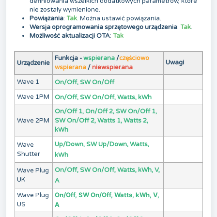
definiowania wszelkich dodatkowych parametrów, które
nie zostały wymienione.
Powiązania
:
Tak
. Można ustawić powiązania.
Wersja oprogramowania sprzętowego urządzenia
:
Tak
.
Możliwość aktualizacji OTA
:
Tak
Funkcja -
wspierana
/
częściowo
Uwagi
Urządzenie
wspierana
/
niewspierana
Wave 1
On/Off, SW On/Off
Wave 1PM
On/Off, SW On/Off, Watts, kWh
On/Off 1, On/Off 2, SW On/Off 1,
Wave 2PM
SW On/Off 2, Watts 1, Watts 2,
kWh
Up/Down, SW Up/Down, Watts,
Wave
Shutter
kWh
On/Off, SW On/Off, Watts, kWh, V,
Wave Plug
UK
A
On/Off, SW On/Off, Watts, kWh, V,
Wave Plug
US
A