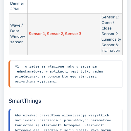
Dimmer
2PM
Sensor 1:
Open /
Wave /
Close
Door
Sensor 1, Sensor 2, Sensor 3
Sensor 2:
Window
Luminosity
sensor
Sensor 3:
Inclination
*1 – urządzenie włączone jako urządzenie 
jednokanałowe, w aplikacji jest tylko jeden 
przełącznik, za pomocą którego sterujesz 
wszystkimi wyjściami.
SmartThings 
Aby uzyskać prawidłową wizualizację wszystkich 
możliwości urządzenia i prawidłowych parametrów, 
konieczne są 
sterowniki brzegowe
. Sterowniki 
brzegowe dla urządzeń z serii Shelly Wave można 