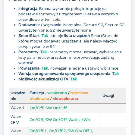
Integracja
: Brama wykonuje pełną integrację na
podstawie rozmowy z urządzeniem i ustawia wszystko
prawidłowo w tym celu.
Dodawanie / włączanie
: Normalne, Secure S0, Secure S2
uwierzytelnione, S2 nieuwierzytelnione
SmartStart
:
Tak
. Istnieje
lista urządzeń
SmartStart, do
której można dodawać urządzenia, ale należy włączyć
przypisywanie w S2.
Parametry
:
Tak
. Parametry można ustawić, wybierając z
listy parametrów urządzenia i wprowadzając żądaną
wartość.
Powiązania
:
Tak
. Powiązania można ustawić w bramce.
Wersja oprogramowania sprzętowego urządzenia
:
Tak
Możliwość aktualizacji OTA
:
Tak
Urządze
Funkcja -
wspierana
/
częściowo
Uwagi
nie
wspierana
/
niewspierana
Wave 1
On/Off, SW On/Off
Wave
On/Off, SW On/Off, Watts, kWh
1PM
Wave
On/Off 1, On/Off 2, SW On/Off 1,