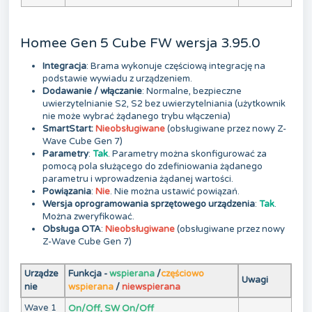
Homee Gen 5 Cube FW wersja 3.95.0
Integracja
: Brama wykonuje częściową integrację na
podstawie wywiadu z urządzeniem.
Dodawanie / włączanie
: Normalne, bezpieczne
uwierzytelnianie S2, S2 bez uwierzytelniania (użytkownik
nie może wybrać żądanego trybu włączenia)
SmartStart:
Nieobsługiwane
(obsługiwane przez nowy Z-
Wave Cube Gen 7)
Parametry
:
Tak
. Parametry można skonfigurować za
pomocą pola służącego do zdefiniowania żądanego
parametru i wprowadzenia żądanej wartości.
Powiązania
:
Nie
. Nie można ustawić powiązań.
Wersja oprogramowania sprzętowego urządzenia
:
Tak
.
Można zweryfikować.
Obsługa OTA
:
Nieobsługiwane
(obsługiwane przez nowy
Z-Wave Cube Gen 7)
Urządze
Funkcja -
wspierana
/
częściowo
Uwagi
nie
wspierana
/
niewspierana
Wave 1
On/Off, SW On/Off