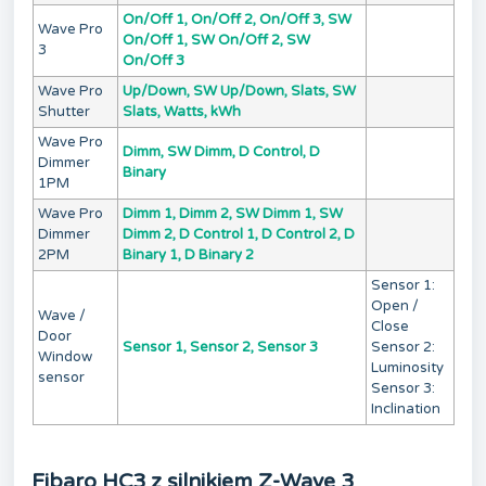
On/Off 1, On/Off 2, On/Off 3, SW
Wave Pro
On/Off 1, SW On/Off 2, SW
3
On/Off 3
Wave Pro
Up/Down, SW Up/Down, Slats, SW
Shutter
Slats, Watts, kWh
Wave Pro
Dimm, SW Dimm, D Control, D
Dimmer
Binary
1PM
Wave Pro
Dimm 1, Dimm 2, SW Dimm 1, SW
Dimmer
Dimm 2, D Control 1, D Control 2, D
2PM
Binary 1, D Binary 2
Sensor 1:
Open /
Wave /
Close
Door
Sensor 1, Sensor 2, Sensor 3
Sensor 2:
Window
Luminosity
sensor
Sensor 3:
Inclination
Fibaro HC3 z silnikiem Z-Wave 3