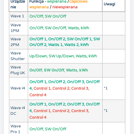
Urządze
Funkcja -
wspierana
/
częściowo
Uwagi
nie
wspierana
/
niewspierana
Wave 1
On/Off, SW On/Off
Wave
On/Off, SW On/Off, Watts, kWh
1PM
Wave
On/Off 1, On/Off 2, SW On/Off 1, SW
2PM
On/Off 2, Watts 1, Watts 2, kWh
Wave
Up/Down, SW Up/Down, Watts, kWh
Shutter
Wave
On/Off, SW On/Off, Watts, kWh
Plug UK
On/Off 1, On/Off 2, On/Off 3, On/Off
Wave i4
*1
4,
Control 1, Control 2, Control 3,
Control 4
On/Off 1, On/Off 2, On/Off 3, On/Off
Wave i4
*1
4,
Control 1, Control 2, Control 3,
DC
Control 4
Wave
On/Off, SW On/Off
Pro 1