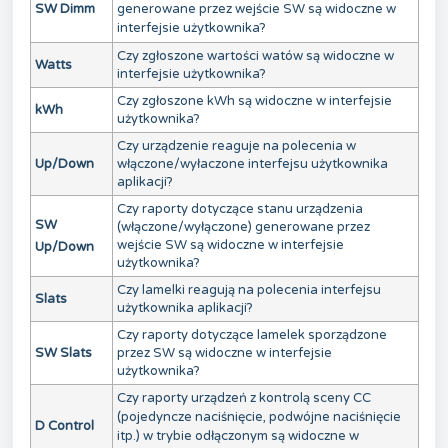
SW Dimm
generowane przez wejście SW są widoczne w
interfejsie użytkownika?
Czy zgłoszone wartości watów są widoczne w
Watts
interfejsie użytkownika?
Czy zgłoszone kWh są widoczne w interfejsie
kWh
użytkownika?
Czy urządzenie reaguje na polecenia w
Up/Down
włączone/wyłaczone interfejsu użytkownika
aplikacji?
Czy raporty dotyczące stanu urządzenia
SW
(włączone/wyłączone) generowane przez
wejście SW są widoczne w interfejsie
Up/Down
użytkownika?
Czy lamelki reagują na polecenia interfejsu
Slats
użytkownika aplikacji?
Czy raporty dotyczące lamelek sporządzone
SW Slats
przez SW są widoczne w interfejsie
użytkownika?
Czy raporty urządzeń z kontrolą sceny CC
(pojedyncze naciśnięcie, podwójne naciśnięcie
D Control
itp.) w trybie odłączonym są widoczne w