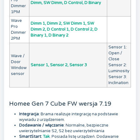
Pro
Dimm, SW Dimm, D Control, D Binary
Dimmer
1PM
Wave
Dimm 1, Dimm 2, SW Dimm 1, SW
Pro
Dimm 2, D Control 1, D Control 2, D
Dimmer
Binary 1, D Binary 2
2PM
Sensor 1:
Open /
Wave /
Close
Door
Sensor 1, Sensor 2, Sensor 3
Sensor 2:
Window
Luminosity
sensor
Sensor 3:
Inclination
Homee Gen 7 Cube FW wersja 7.19
Integracja
: Brama realizuje integrację na podstawie
wywiadu z urządzeniem.
Dodawanie / włączanie
: Normalne, bezpieczne
uwierzytelnianie S2, S2 bez uwierzytelniania
SmartStart:
Tak
. Posiada listę urządzeń. Dodawanie