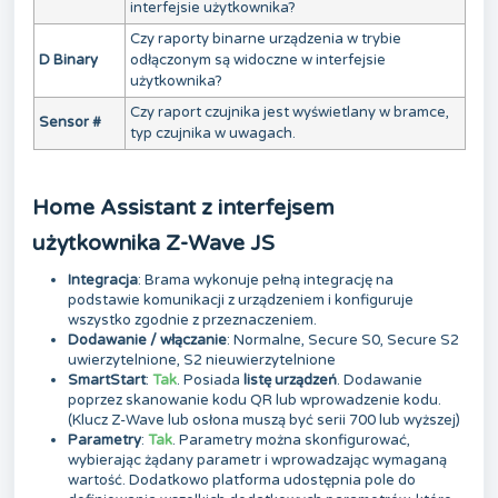
interfejsie użytkownika?
Czy raporty binarne urządzenia w trybie
D Binary
odłączonym są widoczne w interfejsie
użytkownika?
Czy raport czujnika jest wyświetlany w bramce,
Sensor #
typ czujnika w uwagach.
Home Assistant z interfejsem
użytkownika Z-Wave JS
Integracja
: Brama wykonuje pełną integrację na
podstawie komunikacji z urządzeniem i konfiguruje
wszystko zgodnie z przeznaczeniem.
Dodawanie / włączanie
: Normalne, Secure S0, Secure S2
uwierzytelnione, S2 nieuwierzytelnione
SmartStart
:
Tak
. Posiada
listę urządzeń
. Dodawanie
poprzez skanowanie kodu QR lub wprowadzenie kodu.
(Klucz Z-Wave lub osłona muszą być serii 700 lub wyższej)
Parametry
:
Tak
. Parametry można skonfigurować,
wybierając żądany parametr i wprowadzając wymaganą
wartość. Dodatkowo platforma udostępnia pole do