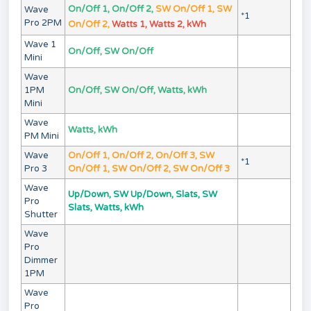
On/Off 1, On/Off 2,
SW On/Off 1, SW
Wave
*1
Pro 2PM
On/Off 2,
Watts 1, Watts 2, kWh
Wave 1
On/Off, SW On/Off
Mini
Wave
1PM
On/Off, SW On/Off, Watts, kWh
Mini
Wave
Watts, kWh
PM Mini
Wave
On/Off 1, On/Off 2, On/Off 3, SW
*1
Pro 3
On/Off 1, SW On/Off 2, SW On/Off 3
Wave
Up/Down, SW Up/Down, Slats, SW
Pro
Slats, Watts, kWh
Shutter
Wave
Pro
Dimmer
1PM
Wave
Pro