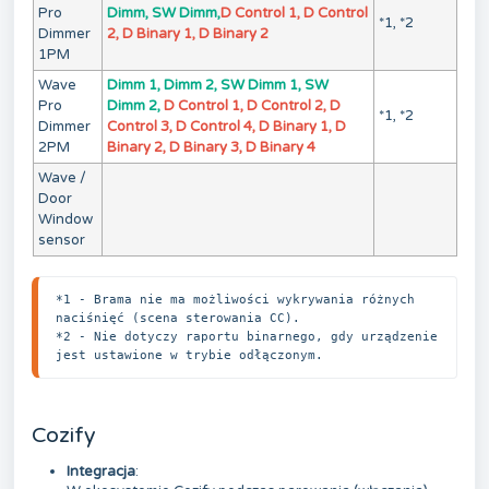
Pro
Dimm, SW Dimm,
D Control 1, D Control
*1, *2
Dimmer
2, D Binary 1, D Binary 2
1PM
Wave
Dimm 1, Dimm 2, SW Dimm 1, SW
Pro
Dimm 2,
D Control 1, D Control 2, D
*1, *2
Dimmer
Control 3, D Control 4, D Binary 1, D
2PM
Binary 2, D Binary 3, D Binary 4
Wave /
Door
Window
sensor
*1 - Brama nie ma możliwości wykrywania różnych 
naciśnięć (scena sterowania CC).

*2 - Nie dotyczy raportu binarnego, gdy urządzenie 
jest ustawione w trybie odłączonym.
Cozify
Integracja
: