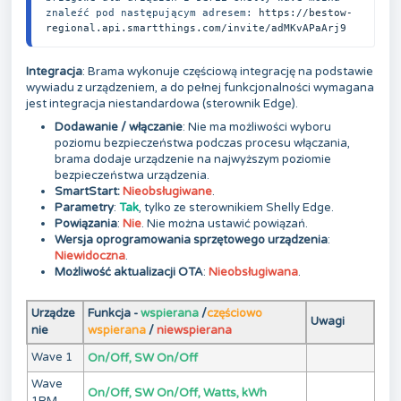
znaleźć pod następującym adresem: 
https://bestow-
regional.api.smartthings.com/invite/adMKvAPaArj9
Integracja
: Brama wykonuje częściową integrację na podstawie
wywiadu z urządzeniem, a do pełnej funkcjonalności wymagana
jest integracja niestandardowa (sterownik Edge).
Dodawanie / włączanie
: Nie ma możliwości wyboru
poziomu bezpieczeństwa podczas procesu włączania,
brama dodaje urządzenie na najwyższym poziomie
bezpieczeństwa urządzenia.
SmartStart:
Nieobsługiwane
.
Parametry
:
Tak
, tylko ze sterownikiem Shelly Edge.
Powiązania
:
Nie
.
Nie można ustawić powiązań.
Wersja oprogramowania sprzętowego urządzenia
:
Niewidoczna
.
Możliwość aktualizacji OTA
:
Nieobsługiwana
.
Urządze
Funkcja -
wspierana
/
częściowo
Uwagi
nie
wspierana
/
niewspierana
Wave 1
On/Off, SW On/Off
Wave
On/Off, SW On/Off, Watts, kWh