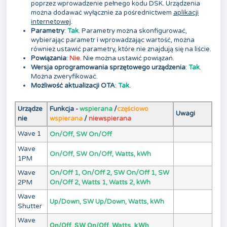
poprzez wprowadzenie pełnego kodu DSK. Urządzenia
można dodawać wyłącznie za pośrednictwem
aplikacji
internetowej
.
Parametry
:
Tak
. Parametry można skonfigurować,
wybierając parametr i wprowadzając wartość, można
również ustawić parametry, które nie znajdują się na liście.
Powiązania
:
Nie
. Nie można ustawić powiązań.
Wersja oprogramowania sprzętowego urządzenia
:
Tak
.
Można zweryfikować.
Możliwość aktualizacji OTA
:
Tak
.
Urządze
Funkcja -
wspierana
/
częściowo
Uwagi
nie
wspierana
/
niewspierana
Wave 1
On/Off, SW On/Off
Wave
On/Off, SW On/Off, Watts, kWh
1PM
Wave
On/Off 1, On/Off 2, SW On/Off 1, SW
2PM
On/Off 2, Watts 1, Watts 2, kWh
Wave
Up/Down, SW Up/Down, Watts, kWh
Shutter
Wave
On/Off, SW On/Off, Watts, kWh