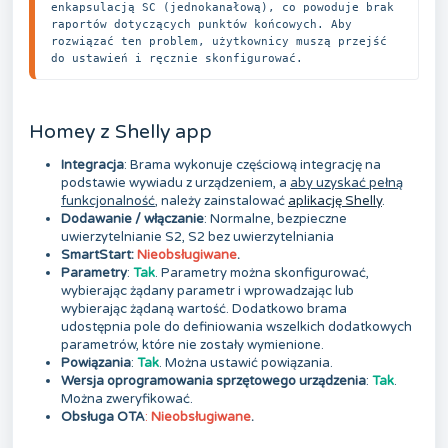
enkapsulacją SC (jednokanałową), co powoduje brak 
raportów dotyczących punktów końcowych. Aby 
rozwiązać ten problem, użytkownicy muszą przejść 
do ustawień i ręcznie skonfigurować.
Homey z Shelly app
Integracja
: Brama wykonuje częściową integrację na
podstawie wywiadu z urządzeniem, a
aby uzyskać pełną
funkcjonalność
, należy zainstalować
aplikację Shelly
.
Dodawanie / włączanie
: Normalne, bezpieczne
uwierzytelnianie S2, S2 bez uwierzytelniania
SmartStart:
Nieobsługiwane
.
Parametry
:
Tak
. Parametry można skonfigurować,
wybierając żądany parametr i wprowadzając lub
wybierając żądaną wartość. Dodatkowo brama
udostępnia pole do definiowania wszelkich dodatkowych
parametrów, które nie zostały wymienione.
Powiązania
:
Tak
. Można ustawić powiązania.
Wersja oprogramowania sprzętowego urządzenia
:
Tak
.
Można zweryfikować.
Obsługa OTA
:
Nieobsługiwane
.