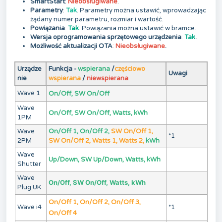
SmartStart
:
Nieobsługiwane
.
Parametry
:
Tak
. Parametry można ustawić, wprowadzając
żądany numer parametru, rozmiar i wartość.
Powiązania
:
Tak
. Powiązania można ustawić w bramce.
Wersja oprogramowania sprzętowego urządzenia
:
Tak
.
Możliwość aktualizacji OTA
:
Nieobsługiwane
.
Urządze
Funkcja -
wspierana
/
częściowo
Uwagi
nie
wspierana
/
niewspierana
Wave 1
On/Off, SW On/Off
Wave
On/Off, SW On/Off, Watts, kWh
1PM
Wave
On/Off 1, On/Off 2,
SW On/Off 1,
*1
2PM
SW On/Off 2, Watts 1, Watts 2,
kWh
Wave
Up/Down, SW Up/Down, Watts, kWh
Shutter
Wave
On/Off, SW On/Off, Watts, kWh
Plug UK
On/Off 1, On/Off 2, On/Off 3,
Wave i4
*1
On/Off 4