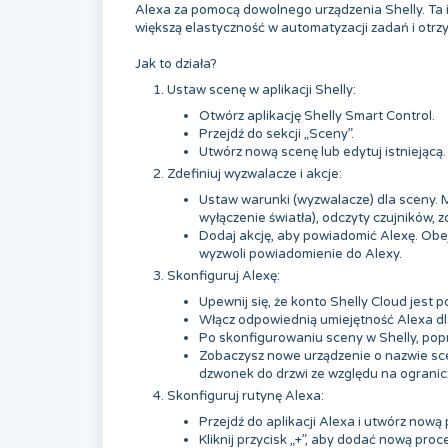
Alexa za pomocą dowolnego urządzenia Shelly. Ta i
większą elastyczność w automatyzacji zadań i otr
Jak to działa?
Ustaw scenę w aplikacji Shelly:
Otwórz aplikację Shelly Smart Control.
Przejdź do sekcji „Sceny”.
Utwórz nową scenę lub edytuj istniejącą.
Zdefiniuj wyzwalacze i akcje:
Ustaw warunki (wyzwalacze) dla sceny. M
wyłączenie światła), odczyty czujników, z
Dodaj akcję, aby powiadomić Alexę. Obej
wyzwoli powiadomienie do Alexy.
Skonfiguruj Alexę:
Upewnij się, że konto Shelly Cloud jest 
Włącz odpowiednią umiejętność Alexa dla S
Po skonfigurowaniu sceny w Shelly, pop
Zobaczysz nowe urządzenie o nazwie scen
dzwonek do drzwi ze względu na ogranicz
Skonfiguruj rutynę Alexa:
Przejdź do aplikacji Alexa i utwórz nową
Kliknij przycisk „+”, aby dodać nową proc