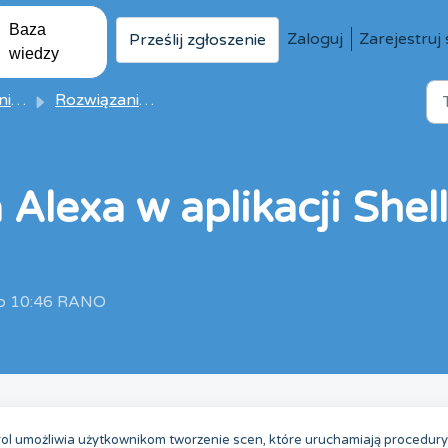
Baza
Zaloguj
Zarejestruj 
Prześlij zgłoszenie
wiedzy
uły
Rozwiązania i artykuły
Alexa w aplikacji Shel
 o 10:46 RANO
trol umożliwia użytkownikom tworzenie scen, które uruchamiają procedury