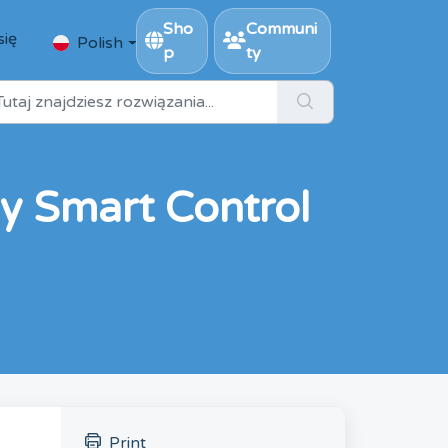
Sho
Communi
się
Polish
p
ty
ly Smart Control
Print