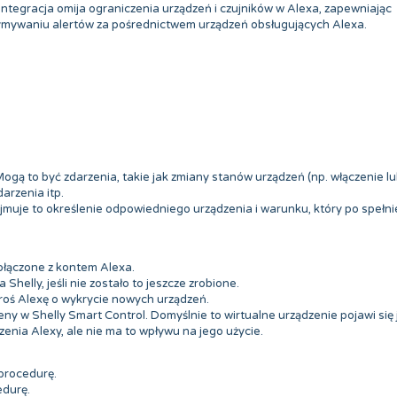
ntegracja omija ograniczenia urządzeń i czujników w Alexa, zapewniając
zymywaniu alertów za pośrednictwem urządzeń obsługujących Alexa.
ogą to być zdarzenia, takie jak zmiany stanów urządzeń (np. włączenie l
darzenia itp.
muje to określenie odpowiedniego urządzenia i warunku, który po spełni
połączone z kontem Alexa.
helly, jeśli nie zostało to jeszcze zrobione.
roś Alexę o wykrycie nowych urządzeń.
y w Shelly Smart Control. Domyślnie to wirtualne urządzenie pojawi się 
enia Alexy, ale nie ma to wpływu na jego użycie.
 procedurę.
edurę.