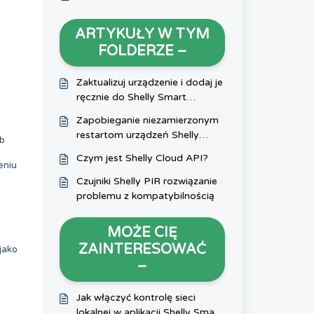
ARTYKUŁY W TYM
FOLDERZE –
Zaktualizuj urządzenie i dodaj je
ręcznie do Shelly Smart
Control.
Zapobieganie niezamierzonym
restartom urządzeń Shelly
ub
spowodowanym obciążeniami
Czym jest Shelly Cloud API?
indukcyjnymi
eniu
Czujniki Shelly PIR rozwiązanie
problemu z kompatybilnością
MOŻE CIĘ
ZAINTERESOWAĆ
jako
–
Jak włączyć kontrolę sieci
lokalnej w aplikacji Shelly Smart