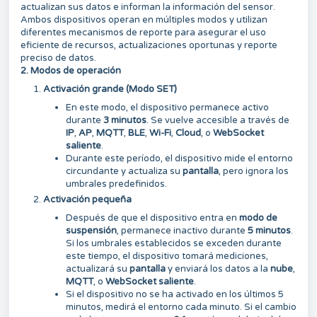
actualizan sus datos e informan la información del sensor.
Ambos dispositivos operan en múltiples modos y utilizan
diferentes mecanismos de reporte para asegurar el uso
eficiente de recursos, actualizaciones oportunas y reporte
preciso de datos.
2. Modos de operación
Activación grande (Modo SET)
En este modo, el dispositivo permanece activo
durante
3 minutos
. Se vuelve accesible a través de
IP
,
AP
,
MQTT
,
BLE
,
Wi-Fi
,
Cloud
, o
WebSocket
saliente
.
Durante este período, el dispositivo mide el entorno
circundante y actualiza su
pantalla
, pero ignora los
umbrales predefinidos.
Activación pequeña
Después de que el dispositivo entra en
modo de
suspensión
, permanece inactivo durante
5 minutos
.
Si los umbrales establecidos se exceden durante
este tiempo, el dispositivo tomará mediciones,
actualizará su
pantalla
y enviará los datos a la
nube
,
MQTT
, o
WebSocket saliente
.
Si el dispositivo no se ha activado en los últimos 5
minutos, medirá el entorno cada minuto. Si el cambio