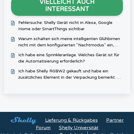
VIELLEICHT AUCH
INTERESSANT
Fehlersuche: Shelly Gerät nicht in Alexa, Google
Home oder SmartThings sichtbar
Warum schalten sich meine intelligenten Glühbirnen
nicht mit dem konfigurierten "Nachtmodus" ein,
nachdem ich sie per Schalter eingeschaltet habe?
Ich habe eine Sprinkleranlage. Welches Gerät ist für
die Automatisierung erforderlich?
Ich habe Shelly RGBW2 gekauft und habe ein
zusätzliches Element in der Verpackung bemerkt. Es
hat eine zentrale Leiterplatte in Schrumpfschlauch
bedeckt. Was ist der Zweck für sie?
Lieferung & Rückgabes
Partner
Forum
Shelly Universität