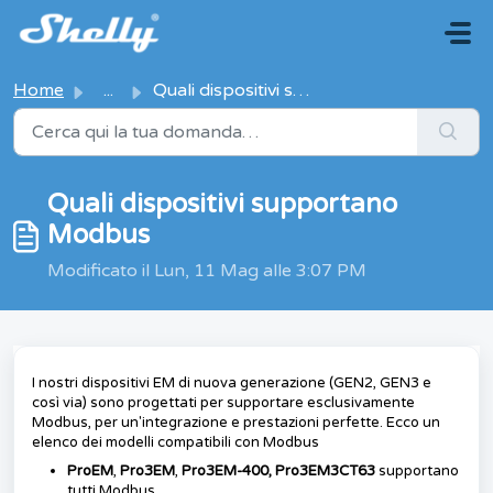
Salta al contenuto principale
Home
...
Quali dispositivi supportano Modbus
Quali dispositivi supportano
Modbus
Modificato il Lun, 11 Mag alle 3:07 PM
I nostri dispositivi EM di nuova generazione (GEN2, GEN3 e
così via) sono progettati per supportare esclusivamente
Modbus, per un'integrazione e prestazioni perfette. Ecco un
elenco dei modelli compatibili con Modbus
ProEM
,
Pro3EM
,
Pro3EM-400, Pro3EM3CT63
supportano
tutti Modbus.