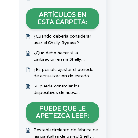
ARTÍCULOS EN
ESTA CARPETA:
¿Cuándo debería considerar
usar el Shelly Bypass?
¿Qué debo hacer si la
calibración en mi Shelly
2.5/Plus2PM/Pro Dual Cover
¿Es posible ajustar el período
no funciona?
de actualización de estado
para Shelly H&T/Shelly
Sí, puede controlar los
PlusH&T?
dispositivos de nueva
generación a través de
Bluetooth. Nuestros productos
PUEDE QUE LE
Shelly son compatibles con
APETEZCA LEER:
Bluetooth y pueden conectarse
y controlarse a través de la
Restablecimiento de fábrica de
aplicación móvil Shelly.
las pantallas de pared Shelly