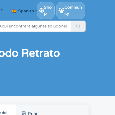
Sho
Commun
se
Spanish
p
ity
modo Retrato
e del
Print