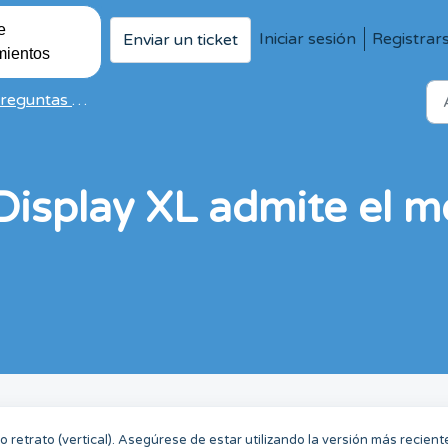
e
Iniciar sesión
Registrar
Enviar un ticket
mientos
tas frecuentes sobre dispositivos Shelly
 Display XL admite el 
o retrato (vertical). Asegúrese de estar utilizando la versión más recient